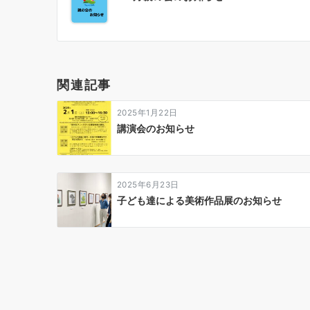
稿
ナ
ビ
ゲ
関連記事
ー
2025年1月22日
シ
講演会のお知らせ
ョ
ン
2025年6月23日
子ども達による美術作品展のお知らせ